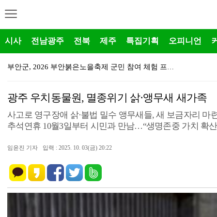
시사
전남광주
전북
제주
특집기획
오피니언
부안군, 2026 부안붉은노을축제 군민 참여 체험 프로…
대한적십자봉사회 부안군협의회, 폭염 극복 얼음물 나눔 …
광주 우치동물원, 멸종위기 삵·앵무새 새가족
진안군, '2026 퐁당퐁당 족욕소풍' 「빠망이의 힐링…
사고로 영구장애 삵·불법 밀수 앵무새들, 새 보금자리 마
진안군, 2026년 산림분야 지자체 합동평가 우수기관 …
추석연휴 10월3일부터 시민과 만남…“생명존중 가치 확산
장수군, 방문진료 확대운영 의료돌봄 통합안전망 강화
임윤진 기자
입력 : 2025. 10. 03(금) 20:22
장수군, 외국인 계절근로자 이동출입국 서비스 운영
장수군, 기록적인 폭염 속 취약 어르신 돌봄 안전망 강…
익산시, 자율방재단과 폭염 대응 무더위쉼터 현장 예찰 …
익산시, 청소년동반자 사업 운영