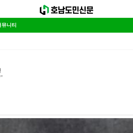
커뮤니티
련
”