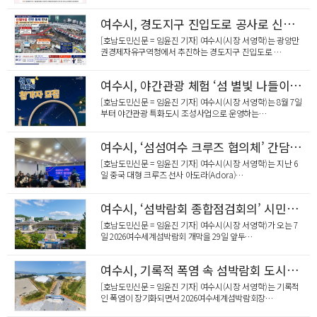
곡성어린이도서관, 무더위 식히는 문화쉼터로 변신
여수시, 경도지구 진입도로 공사로 신월5길 일부 구간 차량 통제
[호남도민신문 = 임윤진 기자] 여수시(시장 서영학)는 광양만
권경제자유구역청에서 추진하는 경도지구 진입도로 …
여수시, 야간관광 체험 ‘섬 별빛 나들이’ 참가자 모집
[호남도민신문 = 임윤진 기자] 여수시(시장 서영학)는 8월 7일
부터 야간관광 특화도시 조성사업으로 운영하는…
여수시, ‘섬섬여수 크루즈 협의체’ 간담회 개최
[호남도민신문 = 임윤진 기자] 여수시(시장 서영학)는 지난 6
일 중국 대형 크루즈 선사 아도라(Adora)…
여수시, ‘섬박람회 종합점검회의’ 시민공개 토론회의 개최
[호남도민신문 = 임윤진 기자] 여수시(시장 서영학)가 오는 7
일 2026여수세계섬박람회 개막을 29일 앞두…
여수시, 기록적 폭염 속 섬박람회 도시숲 ‘비상 급수’ 체계 가동
[호남도민신문 = 임윤진 기자] 여수시(시장 서영학)는 기록적
인 폭염이 장기화되면서 2026여수세계섬박람회장…