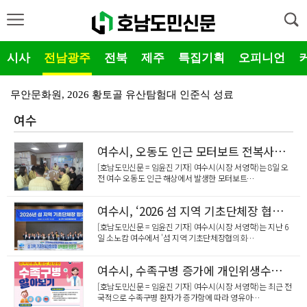
시사
전남광주
전북
제주
특집기획
오피니언
무안문화원, 2026 황토골 유산탐험대 인준식 성료
여수
영암군, 캄보디아 외국인 계절노동자 20명 입국
영암군, 지친 공직자 마음 돌보는 ‘찾아가는 심리상담’…
여수시, 오동도 인근 모터보트 전복사고 발생 실종자 수색· 탑승자 가족 지원 총력
[호남도민신문 = 임윤진 기자] 여수시(시장 서영학)는 8일 오
영암군, 2026년 1분기 생활인구 71만 5천 명 재…
전 여수 오동도 인근 해상에서 발생한 모터보트…
영암군, 기후에너지환경부에 핵심 현안 건의
여수시, ‘2026 섬 지역 기초단체장 협의회’ 정기회의 개최
곡성군, 온라인 판로 확대 위한 곡성몰 신규 입점 업체…
[호남도민신문 = 임윤진 기자] 여수시(시장 서영학)는 지난 6
일 소노캄 여수에서 '섬 지역 기초단체장협의회…
곡성군, 겸면농공단지 청년문화센터 공모 앞두고 사전컨설…
여수시, 수족구병 증가에 개인위생수칙 준수 당부
곡성군, 벼 병해충 확산 방지를 위한 현장 기술지원 나…
[호남도민신문 = 임윤진 기자] 여수시(시장 서영학)는 최근 전
국적으로 수족구병 환자가 증가함에 따라 영유아…
곡성군, 제8회 조태일문학상에 박두규 시인 선정