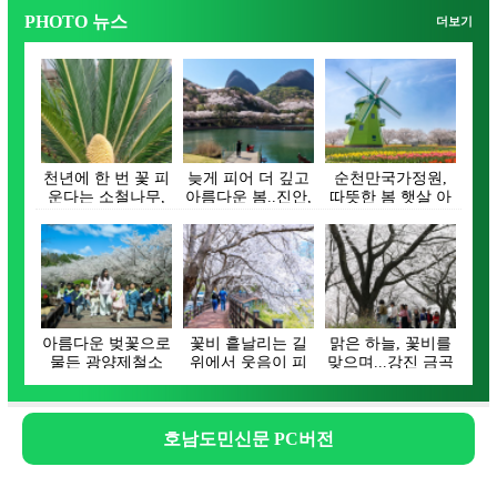
PHOTO 뉴스
더보기
천년에 한 번 꽃 피
늦게 피어 더 깊고
순천만국가정원,
운다는 소철나무,
아름다운 봄..진안,
따뜻한 봄 햇살 아
장흥 대덕읍서
벚꽃으로 물들…
래 튤립 활짝 피어
꽃…
나…
아름다운 벚꽃으로
꽃비 흩날리는 길
맑은 하늘, 꽃비를
물든 광양제철소
위에서 웃음이 피
맞으며...강진 금곡
주택단지
어나는 순간, 함께
사 벚꽃길 상춘…
…
호남도민신문 PC버전