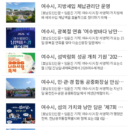
여수시, 지방세입 체납관리단 운영
[호남도민신문 = 임윤진 기자] 여수시(시장 서영학)가 지방세
와 세외수입 체납액을 효율적으로 정리하기 위해 …
여수시, 광복절 연휴 ‘여수밤바다 낭만버스킹 페스티벌’ 개최
[호남도민신문 = 임윤진 기자] 여수시(시장 서영학)가 오는 15
일 광복절 연휴를 맞아 이순신광장 일원에서 …
여수시, 섬박람회 성공 개최 기원 ‘2026 나라사랑축제’ 개최
[호남도민신문 = 임윤진 기자] 여수시(시장 서영학)가 오는 8
월 13일 진남실내체육관에서 2026여수세계섬…
여수시, 민·관·경 합동 공중화장실 안심캠페인 전개
[호남도민신문 = 임윤진 기자] 여수시(시장 서영학)는 지난 5
일 웅천친수공원 공중화장실에서 여성단체협의회,…
여수시, 섬의 가치와 낭만 담은 ‘제7회 섬의 날’ 개최
[호남도민신문 = 임윤진 기자] 여수시(시장 서영학)가 행정안
전부, 전남광주통합특별시와 함께 오는 8월 6일…