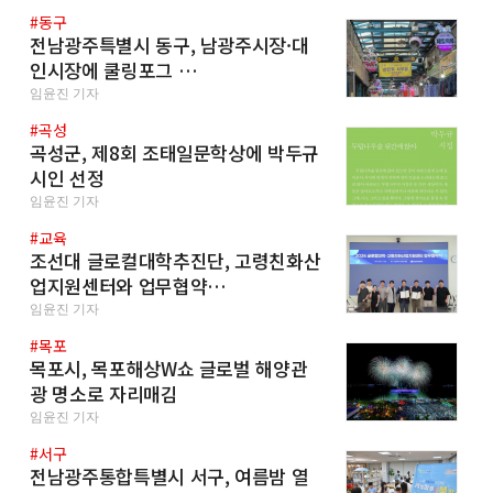
#동구
전남광주특별시 동구, 남광주시장·대
인시장에 쿨링포그 …
임윤진 기자
#곡성
곡성군, 제8회 조태일문학상에 박두규
시인 선정
임윤진 기자
#교육
조선대 글로컬대학추진단, 고령친화산
업지원센터와 업무협약…
임윤진 기자
#목포
목포시, 목포해상W쇼 글로벌 해양관
광 명소로 자리매김
임윤진 기자
#서구
전남광주통합특별시 서구, 여름밤 열