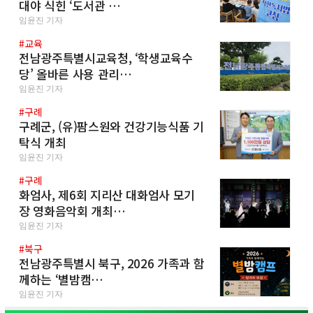
대야 식힌 ‘도서관 …
임윤진 기자
#교육
전남광주특별시교육청, ‘학생교육수
당’ 올바른 사용 관리…
임윤진 기자
#구례
구례군, (유)팜스원와 건강기능식품 기
탁식 개최
임윤진 기자
#구례
화엄사, 제6회 지리산 대화엄사 모기
장 영화음악회 개최…
임윤진 기자
#북구
전남광주특별시 북구, 2026 가족과 함
께하는 ‘별밤캠…
임윤진 기자