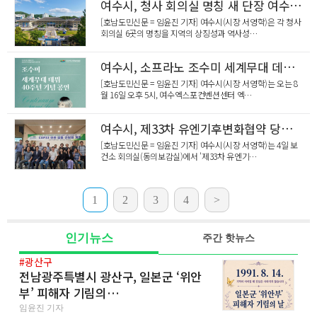
여수시, 청사 회의실 명칭 새 단장 여수의 정체성 담았다
[호남도민신문 = 임윤진 기자] 여수시(시장 서영학)은 각 청사
회의실 6곳의 명칭을 지역의 상징성과 역사성…
여수시, 소프라노 조수미 세계무대 데뷔 40주년 기념공연 개최
[호남도민신문 = 임윤진 기자] 여수시(시장 서영학)는 오는 8
월 16일 오후 5시, 여수엑스포컨벤션센터 엑…
여수시, 제33차 유엔기후변화협약 당사국총회 남해안 남중권 유치위한 민관합동 간담회 개최
[호남도민신문 = 임윤진 기자] 여수시(시장 서영학)는 4일 보
건소 회의실(동의보감실)에서 '제33차 유엔기…
1
2
3
4
>
인기뉴스
주간 핫뉴스
#광산구
전남광주특별시 광산구, 일본군 ‘위안
부’ 피해자 기림의…
임윤진 기자