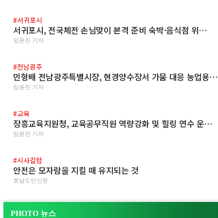
#서귀포시
서귀포시, 전국체전 손님맞이 본격 준비 숙박·음식점 위…
임윤진 기자
#전남광주
민형배 전남광주특별시장, 현경양수장서 가뭄 대응 농업용
임윤진 기자
#교육
장흥교육지원청, 교육공무직원 역량강화 및 힐링 연수 운…
임윤진 기자
#시사칼럼
안전은 모자람을 지킬 때 유지되는 것
호남도민신문
PHOTO 뉴스