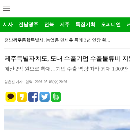
시사
전남광주
전북
제주
특집기획
오피니언
전남광주통합특별시, 농업용 면세유 특례 3년 연장 환영…
전남광주특별시, 영농형태양광 추진 위한 시·군 실무 간…
제주특별자치도, 도내 수출기업 수출물류비 지원
제주특별자치도, 해외동포 선수단 입국부터 출국까지 국가…
예산 2억 원으로 확대…기업 수출 역량 따라 최대 1,000
제주특별자치도, 「2026년 인권작품 아이디어 공모전」…
임윤진 기자
입력 : 2026. 05. 06(수) 20:26
제주특별자치도 농업기술원, 노지재배용 신품종 만감류 1…
제주특별자치도, 가뭄·폭염 장기화 대비 비상급수대책반 …
제주특별자치도 보훈청, 이동보훈복지사업 선포 19주년 …
제주특별자치도, 여름철 수상안전사고 예방 특별 대책회으…
제주특별자치도, 2026년 제주 공공데이터 AI활용 창…