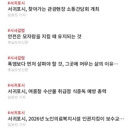
#서귀포시
서귀포시, 찾아가는 관광현장 소통간담회 개최
임윤진 기자
#시사칼럼
안전은 모자람을 지킬 때 유지되는 것
호남도민신문
#시사칼럼
폭염보다 먼저 살펴야 할 것, 그곳에 머무는 삶의 이유…
호남도민신문
#서귀포시
서귀포시, 여름철 수산물 취급점 식중독 예방 총력
임윤진 기자
#서귀포시
서귀포시, 2026년 노인의료복지시설 인권지킴이 보수교…
임윤진 기자