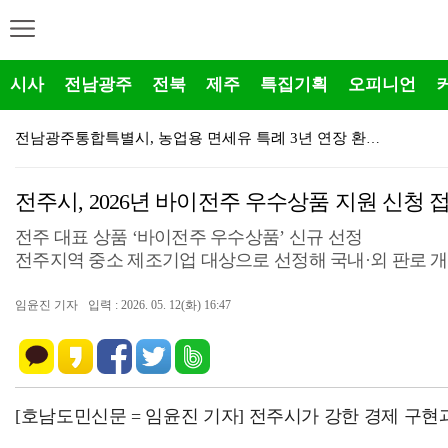
시사
전남광주
전북
제주
특집기획
오피니언
전남광주특별시, 영농형태양광 추진 위한 시·군 실무 간…
제주특별자치도, 해외동포 선수단 입국부터 출국까지 국가…
전주시, 2026년 바이전주 우수상품 지원 신청 
제주특별자치도, 「2026년 인권작품 아이디어 공모전」…
전주 대표 상품 ‘바이전주 우수상품’ 신규 선정
제주특별자치도 농업기술원, 노지재배용 신품종 만감류 1…
전주지역 중소 제조기업 대상으로 선정해 국내·외 판로 개
제주특별자치도, 가뭄·폭염 장기화 대비 비상급수대책반 …
임윤진 기자
입력 : 2026. 05. 12(화) 16:47
제주특별자치도 보훈청, 이동보훈복지사업 선포 19주년 …
제주특별자치도, 여름철 수상안전사고 예방 특별 대책회으…
제주특별자치도, 2026년 제주 공공데이터 AI활용 창…
[호남도민신문 = 임윤진 기자] 전주시가 강한 경제 구
민형배 전남광주특별시장, 현경양수장서 가뭄 대응 농업용…